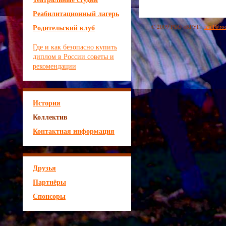
Реабилитационный лагерь
Родительский клуб
© 2009 РОО «КРУГ»
mail@roo
Где и как безопасно купить
диплом в России советы и
рекомендации
История
Коллектив
Контактная информация
Друзья
Партнёры
Спонсоры