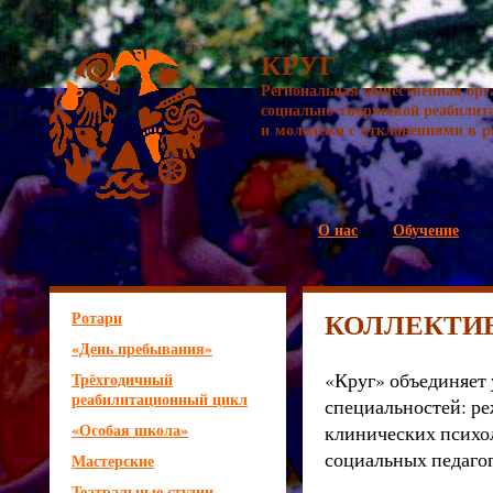
КРУГ
Региональная общественная орг
социально-творческой реабилит
и молодёжи с отклонениями в р
О нас
Обучение
КОЛЛЕКТИ
Ротари
«День пребывания»
«Круг» объединяет 
Трёхгодичный
реабилитационный цикл
специальностей: ре
«Особая школа»
клинических психол
социальных педагог
Мастерские
Театральные студии