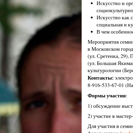
Искусство и о
социокультурно
Искусство как 
социальная и к
В чем особенно
Мероприятия семина
в Московском город
(ул. Сретенка, 29)
(ул. Большая Якима
культурологии (Берс
Контакты:
электро
8-916-533-67-01 (На
Формы участия
:
1) обсуждение выст
2) участие в мастер
Для участия в семин