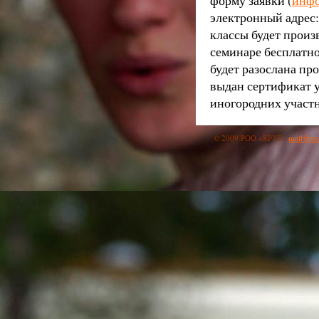
форму заявки (
инфо
электронный адрес
классы будет произ
семинаре бесплатн
будет разослана пр
выдан сертификат у
иногородних участн
© 2009 РОО «КРУГ»
mail@roo