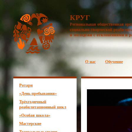
КРУГ
Региональная общественная орг
социально-творческой реабилит
и молодёжи с отклонениями в р
О нас
Обучение
Ротари
«День пребывания»
Трёхгодичный
реабилитационный цикл
«Особая школа»
Мастерские
Театральные студии