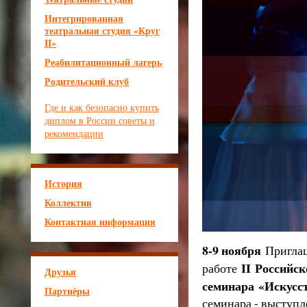
Интегрированная
театральная студия «Круг
II»
Реабилитационный лагерь
Родительский клуб
Где и как безопасно купить
диплом в России советы и
рекомендации
История
Коллектив
Контактная информация
8-9 ноября
Приглаш
II
Российск
работе
Друзья
семинара
«Искусст
Партнёры
семинара - выступл