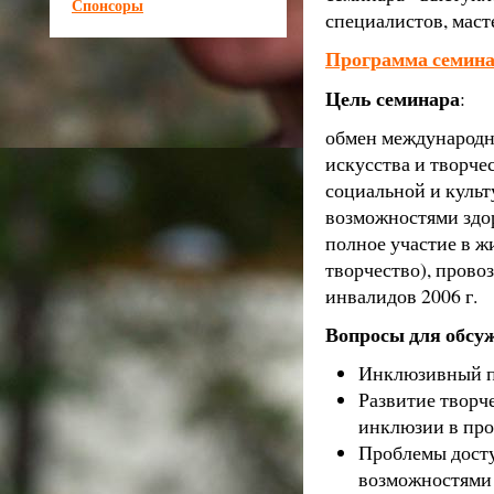
Спонсоры
специалистов, мас
Программа семин
Цель семинара
:
обмен международн
искусства и творче
социальной и куль
возможностями здор
полное участие в ж
творчество), пров
инвалидов 2006 г.
Вопросы для обсуж
Инклюзивный по
Развитие творч
инклюзии в про
Проблемы досту
возможностями 