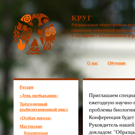
КРУГ
Региональная общественная орг
социально-творческой реабилит
и молодёжи с отклонениями в р
О нас
Обучение
Ротари
Приглашаем специа
«День пребывания»
ежегодную научно-
Трёхгодичный
проблемы биологии
реабилитационный цикл
Конференция будет
«Особая школа»
Руковдитель нашей 
Мастерские
докладом: "Образцы
Керамическая