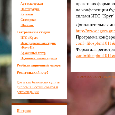
практиках формиро
Арт-мастерская
на конференции буд
Протография
Катанки
силами ИТС "Круг"
Столярная
Дополнительная ин
Швейная
http://www.agora.gu
Театральные студии
Программа конфер
ИТС
«Круг»
conf=filospbm1011
Интегрированная студия
«Круг-II»
Форма для регистр
Архаичный театр
conf=filospbm1011&
Подготовительная группа
Реабилитационный лагерь
Родительский клуб
© 2009 РОО «КРУГ»
mail@roo
Где и как безопасно купить
диплом в России советы и
рекомендации
История