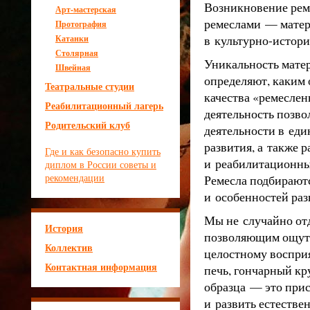
Возникновение реме
Арт-мастерская
ремеслами — матер
Протография
в культурно-истори
Катанки
Столярная
Уникальность мате
Швейная
определяют, каким 
Театральные студии
качества «ремеслен
Реабилитационный лагерь
деятельность позво
Родительский клуб
деятельности в еди
развития, а также 
Где и как безопасно купить
и реабилитационны
диплом в России советы и
рекомендации
Ремесла подбирают
и особенностей раз
Мы не случайно от
История
позволяющим ощути
Коллектив
целостному воспри
Контактная информация
печь, гончарный кр
образца — это прис
и развить естестве