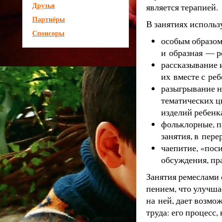
Друзья
является терапией.
Партнёры
В занятиях использ
Спонсоры
особым образом
и образная — р
рассказывание и
их вместе с ре
разыгрывание н
тематических ц
изделий ребенк
фольклорные, п
занятия, в пер
чаепитие, «пос
обсуждения, пр
Занятия ремеслами
пением, что улучша
на ней, дает возмо
труда: его процесс, 