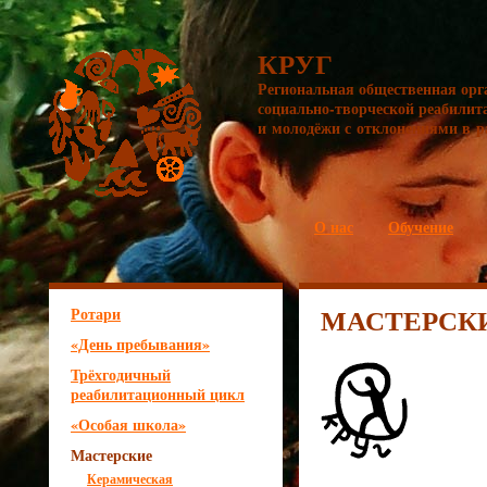
КРУГ
Региональная общественная орг
социально-творческой реабилит
и молодёжи с отклонениями в р
О нас
Обучение
МАСТЕРСК
Ротари
«День пребывания»
Трёхгодичный
реабилитационный цикл
«Особая школа»
Мастерские
Керамическая